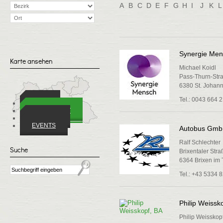
A
B
C
D
E
F
G
H
I
J
K
L
Synergie Men
Karte ansehen
Michael Koidl
Pass-Thurn-Stra
6380 St. Johann 
Tel.: 0043 664 
ORTE
WIRTSCHAFT
VEREINE
EVENTS
Autobus GmbH
Ralf Schlechter
Suche
Brixentaler Stra
6364 Brixen im 
Tel.: +43 5334 
Philip Weissk
Philip Weisskop