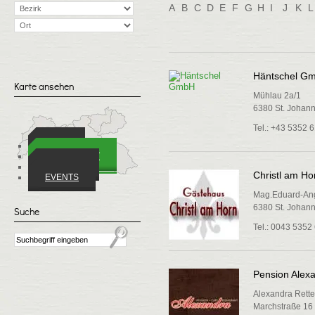
A
B
C
D
E
F
G
H
I
J
K
L
Häntschel G
Karte ansehen
Mühlau 2a/1
6380 St. Johann 
Tel.: +43 5352 
ORTE
WIRTSCHAFT
VEREINE
Christl am Ho
EVENTS
Mag.Eduard-An
6380 St. Johann 
Suche
Tel.: 0043 5352
Pension Alexa
Alexandra Rett
Marchstraße 16