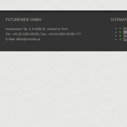
FUTUREWEB GMBH
SITEMA
Or
Innsbrucker Str. 4, A-6380 St. Johann in Tirol
Wi
Tel.: +43 (0) 5352 65335, Fax: +43 (0) 5352 65335 777
Ve
E-Mail:
office@ortsinfo.at
Ev