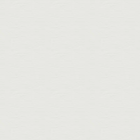
bis
Lebensmittel
M
von
Musikladen
bis
Mode
N
von
Notar
bis
Notdienste
O
von
Optiker
bis
Orthopädietechnik
P
von
Physiotherapie
bis
Pflege & Betreuung
Q
Es wurden keine
Branchen gefunden!
R
von
Raumausstattung
bis
Reisebüro
S
von
Schmied
bis
Steuerberater
T
von
Tischlerei
bis
Therapeuten
U
von
Uhren & Schmuck
V
von
Versicherung
bis
Vermessungsbüro