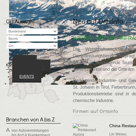
Neu auf Ortsinfo
Ort Auswahl
WIRTSCHAFT UND INFR
Die Wirtschaftsstruktur 
Dienstleistungsbereich geprägt
Tourismus. Bedeutende Tourism
ORTE
Karte ansehen
WIRTSCHAFT
Johann in Tirol und die Orte am
VEREINE
EVENTS
Bedeutende Industrie- und Ge
St. Johann in Tirol, Fieberbrunn
Produktionsbetriebe sind in 
chemische Industrie.
Firmen auf Ortsinfo
Branchen von A bis Z
China Restau
A
von
Autovermietungen
Lin Weiwu
bis
Arzt & Krankenhaus