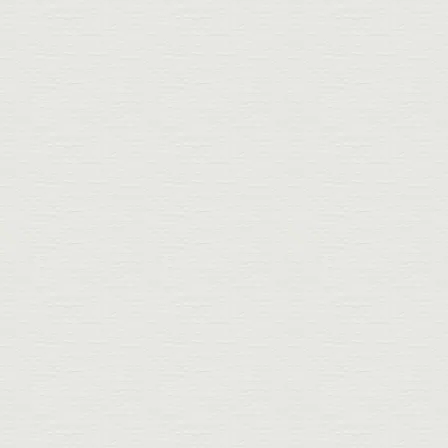
W
von
Weitere...
bis
Werbung & Marketing
X
Es wurden keine
Branchen gefunden!
Y
Es wurden keine
Branchen gefunden!
Z
von
Zahntechnik
bis
Zoohandel