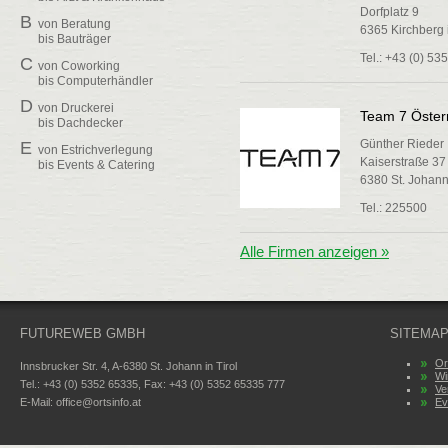
Dorfplatz 9
B
von
Beratung
6365 Kirchberg i
bis
Bauträger
Tel.: +43 (0) 5
C
von
Coworking
bis
Computerhändler
D
von
Druckerei
Team 7 Öste
bis
Dachdecker
Günther Rieder
E
von
Estrichverlegung
Kaiserstraße 37
bis
Events & Catering
6380 St. Johann 
F
von
Fenster & Türen
bis
Fliesen / Ofenbau
Tel.: 225500
G
von
Glas
bis
Glaskunst
Alle Firmen anzeigen »
H
von
Hotel & Gasthof
bis
Hilfsorganisationen
I
von
Imbissstub'n
FUTUREWEB GMBH
bis
Installationen
SITEMA
J
Es wurden keine
Or
Innsbrucker Str. 4, A-6380 St. Johann in Tirol
Branchen gefunden!
Wi
Tel.: +43 (0) 5352 65335, Fax: +43 (0) 5352 65335 777
Ve
K
von
Kunst
E-Mail:
office@ortsinfo.at
Ev
bis
Kultur
L
von
Lift