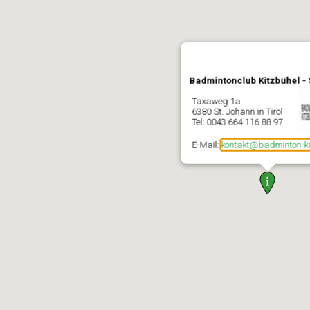
Badmintonclub Kitzbühel - 
Taxaweg 1a
6380 St. Johann in Tirol
Tel: 0043 664 116 88 97
E-Mail:
kontakt@badminton-ki