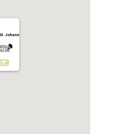
St. Johann
tz.at