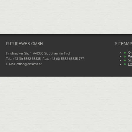
FUTUREWEB GMBH
SITEMA
Or
Innsbrucker Str. 4, A-6380 St. Johann in Tirol
Wi
Tel.: +43 (0) 5352 65335, Fax: +43 (0) 5352 65335 777
Ve
E-Mail:
office@ortsinfo.at
Ev