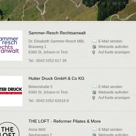
B
C
D
E
F
G
H
I
J
K
L
M
N
O
P
Q
R
S
T
U
V
W
X
Y
Z
1
«
2
3
4
5
6
7
8
9
Sammer-Resch Rechtsanwalt
Dr. Elisabeth Sammer-Resch MBL
E-Mail senden
Brauweg 1
Webseite aufrufen
6380 St. Johann in Tirol
Auf Karte anzeigen
Tel.: 0043 5352 617 39
Hutter Druck GmbH & Co KG
Birkenstraße 5
E-Mail senden
6380 St. Johann in Tirol
Webseite aufrufen
Auf Karte anzeigen
Tel.: 0043 5352 62616-0
THE LOFT - Reformer Pilates & More
Anna Wöll
E-Mail senden
Neubauweg 2
Webseite aufrufen