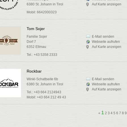
6380 St. Johann in Tirol
Auf Karte anzeigen
Mobil: 6642000323
Tom Sojer
Familie Sojer
E-Mail senden
Dorf 7
Webseite aufrufen
6352 Ellmau
Auf Karte anzeigen
Tel.: +43 5358 2333
Rockbar
Winkl-Schattseite 6b
E-Mail senden
6380 St. Johann in Tirol
Webseite aufrufen
Auf Karte anzeigen
Tel.: +43 664 2124943
Mobil: +43 664 212 49 43
1
«
2
3
4
5
6
7
8
9