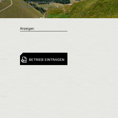
Die Profiwebseite zum
Jodelpreis!
-> Mehr erfahren
10
»
Anzeigen