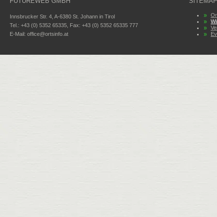
FUTUREWEB GMBH
SITEMA
Or
Innsbrucker Str. 4, A-6380 St. Johann in Tirol
Wi
Tel.: +43 (0) 5352 65335, Fax: +43 (0) 5352 65335 777
Ve
E-Mail:
office@ortsinfo.at
Ev