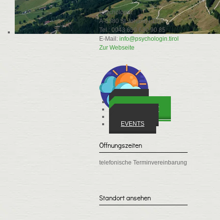
Psychologin
A-6380 St.Johann i.Tirol
Tel.: 0043 650 630 90 85
E-Mail:
info@psychologin.tirol
Zur Webseite
ORTE
WIRTSCHAFT
VEREINE
EVENTS
Öffnungszeiten
telefonische Terminvereinbarung
Standort ansehen