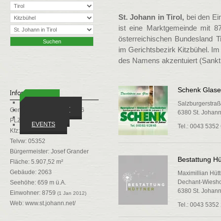
St. Johann in Tirol,
bei den Ei
ist eine Marktgemeinde mit 8
österreichischen Bundesland Ti
im Gerichtsbezirk Kitzbühel. Im 
des Namens akzentuiert (Sankt
Schenk Glaser
Infos
ORTE
Salzburgerstraß
WIRTSCHAFT
Gemeindekennziffer: 70416
6380 St. Johann 
VEREINE
PLZ: 6380
EVENTS
Tel.: 0043 5352
Kfz: KB
Telvw: 05352
Bürgermeister: Josef Grander
Bestattung Hü
Fläche: 5.907,52 m²
Gebäude: 2063
Maximillian Hüt
Dechant-Wiesho
Seehöhe: 659 m ü.A.
6380 St. Johann 
Einwohner: 8759
(1 Jan 2012)
Web:
www.st.johann.net/
Tel.: 0043 5352