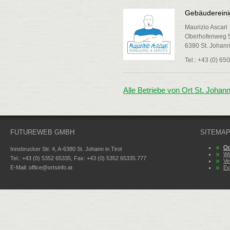
Gebäudereini
Maurizio Ascari
Oberhofenweg 
6380 St. Johann 
Tel.: +43 (0) 65
Alle Betriebe von Ort St. Johann
FUTUREWEB GMBH
SITEMA
Or
Innsbrucker Str. 4, A-6380 St. Johann in Tirol
Wi
Tel.: +43 (0) 5352 65335, Fax: +43 (0) 5352 65335 777
Ve
E-Mail:
office@ortsinfo.at
Ev