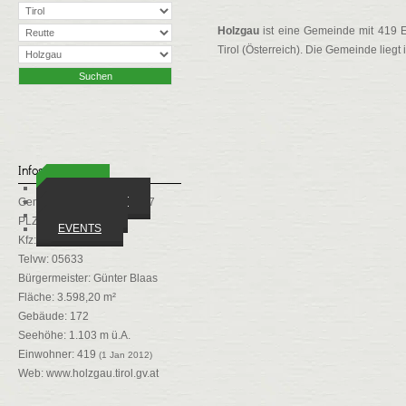
Holzgau
ist eine Gemeinde mit 419 E
Tirol (Österreich). Die Gemeinde liegt 
Infos
ORTE
WIRTSCHAFT
Gemeindekennziffer: 70817
VEREINE
PLZ: 6654
EVENTS
Kfz: RE
Telvw: 05633
Bürgermeister: Günter Blaas
Fläche: 3.598,20 m²
Gebäude: 172
Seehöhe: 1.103 m ü.A.
Einwohner: 419
(1 Jan 2012)
Web:
www.holzgau.tirol.gv.at