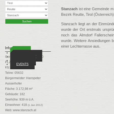
Stanzach
ist eine Gemeinde mi
Bezirk Reutte, Tirol (Österreich)
Stanzach liegt an der Einmünd
wurde der Ort erstmals ursprü
noch das Almdorf Fallerschei
wurde. Weitere Ansiedlungen b
einer Lechterrasse aus.
Infos
ORTE
WIRTSCHAFT
Gemeindekennziffer: 70830
VEREINE
PLZ: 6642
EVENTS
Kfz: RE
Telvw: 05632
Bürgermeister: Hanspeter
Ausserhofer
Fläche: 3.172,98 m²
Gebäude: 182
Seehöhe: 939 m ü.A.
Einwohner: 418
(1 Jan 2012)
Web:
www.stanzach.at