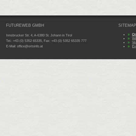
FUTUREWEB GMBH
SITEMA
Or
Innsbrucker Str. 4, A-6380 St. Johann in Tirol
Wi
Tel.: +43 (0) 5352 65335, Fax: +43 (0) 5352 65335 777
Ve
E-Mail:
office@ortsinfo.at
Ev