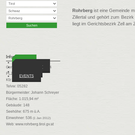
Rohrberg
ist eine Gemeinde mi
Zillertal und gehört zum Bezir
liegt im Gerichtsbezirk Zell am Zi
Infos
ORTE
WIRTSCHAFT
Gemeindekennziffer: 70924
VEREINE
PLZ: 6280
EVENTS
Kfz: SZ
Telvw: 05282
Bürgermeister: Johann Schreyer
Fläche: 1.015,94 m²
Gebäude: 148
Seehöhe: 675 m ü.A.
Einwohner: 536
(1 Jan 2012)
Web:
www.rohrberg.tirol.gv.at