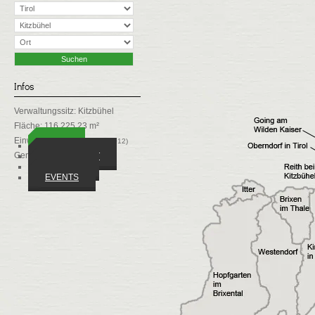
Infos
Verwaltungssitz: Kitzbühel
Fläche: 116.225,23 m²
Einwohner: 61733
(1 Jan 2012)
ORTE
Gemeinden: 20
WIRTSCHAFT
VEREINE
EVENTS