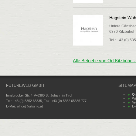
Hagstein Wohn
Untere Gänsba
6370 Kitzbühel
Tel.: +43 (0) 53
Alle Betriebe von Ort Kitzbühel 
FUTUREWEB GMBH
SITEMA
Or
Innsbrucker Str. 4, A-6380 St. Johann in Tirol
Wi
Tel.: +43 (0) 5352 65335, Fax: +43 (0) 5352 65335 777
Ve
E-Mail:
office@ortsinfo.at
Ev