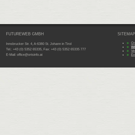
FUTUREWEB GMBH
SITEMA
Or
Innsbrucker Str. 4, A-6380 St. Johann in Tirol
Wi
Tel.: +43 (0) 5352 65335, Fax: +43 (0) 5352 65335 777
Ve
E-Mail:
office@ortsinfo.at
Ev