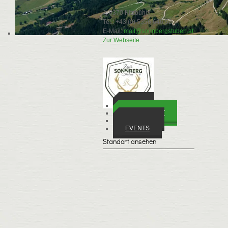
A-6370 Kitzbühel
Tel.: +43 (0) 5356 646 52
E-Mail:
mail@sonnbergstuben.at
Zur Webseite
ORTE
WIRTSCHAFT
VEREINE
EVENTS
Standort ansehen