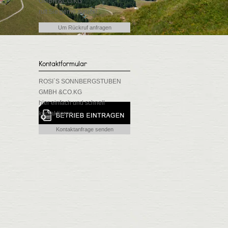
GMBH &CO.KG
ruft Sie gerne zurück!
Um Rückruf anfragen
Kontaktformular
ROSI`S SONNBERGSTUBEN
GMBH &CO.KG
hier einfach und schnell
kontaktieren
Kontaktanfrage senden