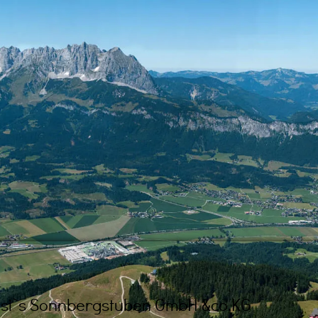
si`s Sonnbergstuben GmbH &co.KG