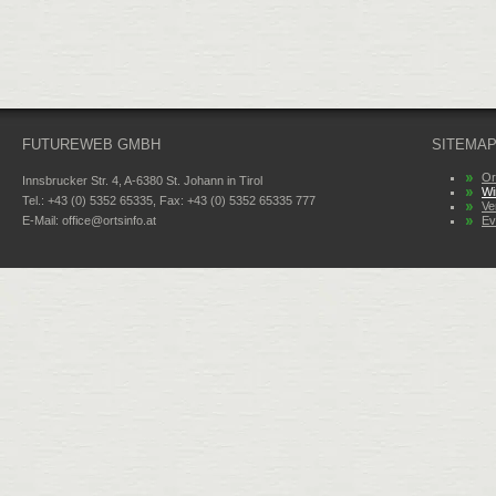
FUTUREWEB GMBH
SITEMA
Or
Innsbrucker Str. 4, A-6380 St. Johann in Tirol
Wi
Tel.: +43 (0) 5352 65335, Fax: +43 (0) 5352 65335 777
Ve
E-Mail:
office@ortsinfo.at
Ev