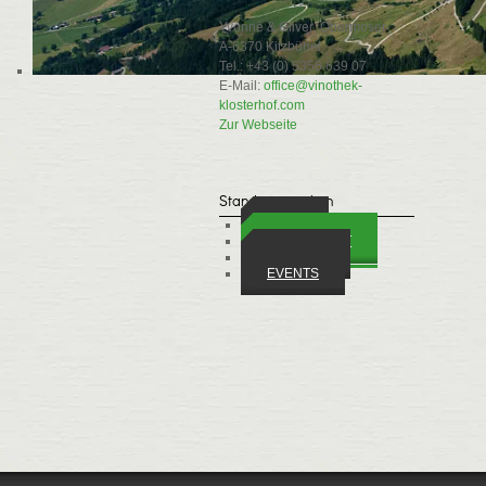
Yvonne & Oliver Obermoser
A-6370 Kitzbühel
Tel.: +43 (0) 5356 639 07
E-Mail:
office@vinothek-
klosterhof.com
Zur Webseite
Standort ansehen
ORTE
WIRTSCHAFT
VEREINE
EVENTS