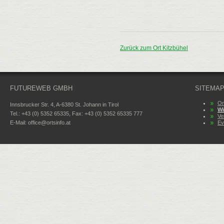
Zurück zum Ort Kitzbühel
FUTUREWEB GMBH
SITEMA
Or
Innsbrucker Str. 4, A-6380 St. Johann in Tirol
Wi
Tel.: +43 (0) 5352 65335, Fax: +43 (0) 5352 65335 777
Ve
E-Mail:
office@ortsinfo.at
Ev