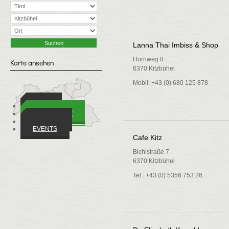
Lanna Thai Imbiss & Shop
Hornweg 8
Karte ansehen
6370 Kitzbühel
Mobil: +43 (0) 680 125 878
ORTE
WIRTSCHAFT
VEREINE
EVENTS
Cafe Kitz
Bichlstraße 7
6370 Kitzbühel
Tel.: +43 (0) 5356 753 26