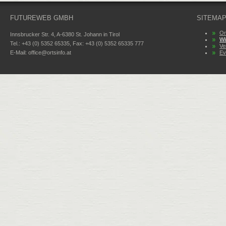
FUTUREWEB GMBH
SITEMA
Or
Innsbrucker Str. 4, A-6380 St. Johann in Tirol
Wi
Tel.: +43 (0) 5352 65335, Fax: +43 (0) 5352 65335 777
Ve
E-Mail:
office@ortsinfo.at
Ev