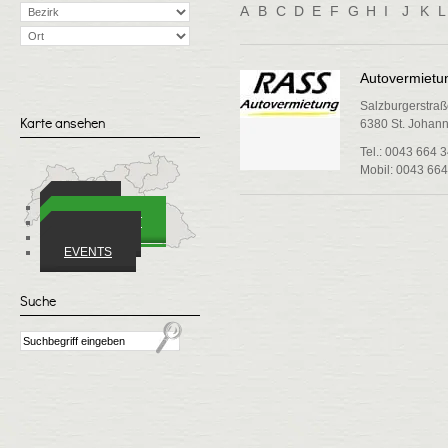
A
B
C
D
E
F
G
H
I
J
K
L
Autovermietu
Salzburgerstraß
Karte ansehen
6380 St. Johann 
Tel.: 0043 664 
Mobil: 0043 664
ORTE
WIRTSCHAFT
VEREINE
EVENTS
Suche