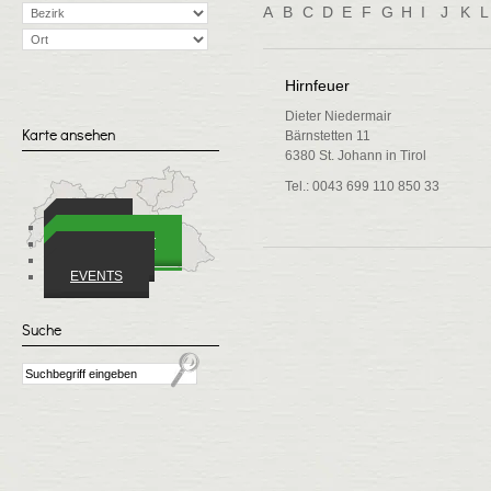
A
B
C
D
E
F
G
H
I
J
K
L
Hirnfeuer
Dieter Niedermair
Karte ansehen
Bärnstetten 11
6380 St. Johann in Tirol
Tel.: 0043 699 110 850 33
ORTE
WIRTSCHAFT
VEREINE
EVENTS
Suche