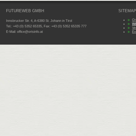
FUTUREWEB GMBH
SITEMA
Or
Innsbrucker Str. 4, A-6380 St. Johann in Tirol
Wi
Tel.: +43 (0) 5352 65335, Fax: +43 (0) 5352 65335 777
Ve
E-Mail:
office@ortsinfo.at
Ev