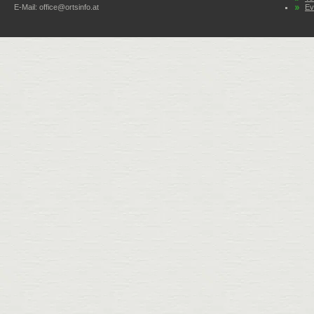
E-Mail:
office@ortsinfo.at
Ev