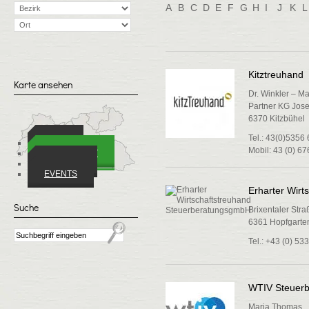
A
B
C
D
E
F
G
H
I
J
K
L
Kitztreuhand
Karte ansehen
Dr. Winkler – Ma
Partner KG Josef
6370 Kitzbühel
Tel.: 43(0)5356
ORTE
Mobil: 43 (0) 6
WIRTSCHAFT
VEREINE
EVENTS
Erharter Wir
Suche
Brixentaler Stra
6361 Hopfgarten
Tel.: +43 (0) 53
WTIV Steuerb
Maria Thomas