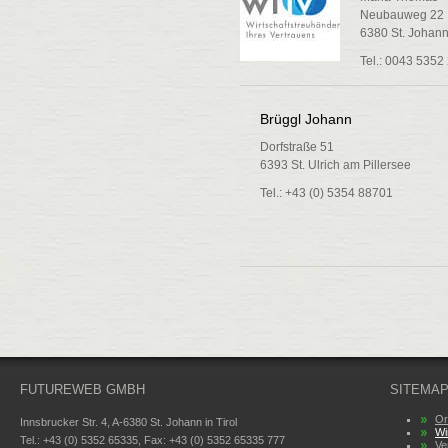
Neubauweg 22
6380 St. Johann 
Tel.: 0043 5352
Brüggl Johann
Dorfstraße 51
6393 St. Ulrich am Pillersee
Tel.: +43 (0) 5354 88701
FUTUREWEB GMBH
SITEMA
Or
Innsbrucker Str. 4, A-6380 St. Johann in Tirol
Wi
Tel.: +43 (0) 5352 65335, Fax: +43 (0) 5352 65335 777
Ve