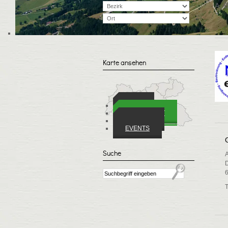
A
Karte ansehen
ORTE
WIRTSCHAFT
VEREINE
EVENTS
Suche
A
D
T