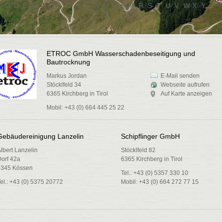
B
C
D
E
F
G
H
I
J
K
L
M
N
O
P
Q
R
S
T
U
V
W
X
Y
Z
«
ETROC GmbH Wasserschadenbeseitigung und
Bautrocknung
Markus Jordan
E-Mail senden
Stöcklfeld 34
Webseite aufrufen
6365 Kirchberg in Tirol
Auf Karte anzeigen
Mobil: +43 (0) 664 445 25 22
Gebäudereinigung Lanzelin
Schipflinger GmbH
lbert Lanzelin
Stöcklfeld 82
orf 42a
6365 Kirchberg in Tirol
6345 Kössen
Tel.: +43 (0) 5357 330 10
el.: +43 (0) 5375 20772
Mobil: +43 (0) 664 272 77 15