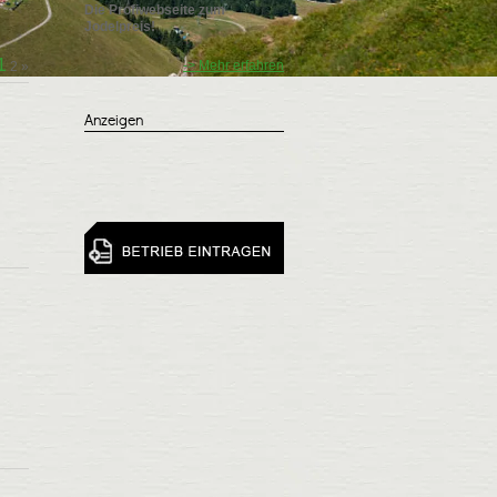
Die Profiwebseite zum
Jodelpreis!
1
-> Mehr erfahren
2
»
Anzeigen