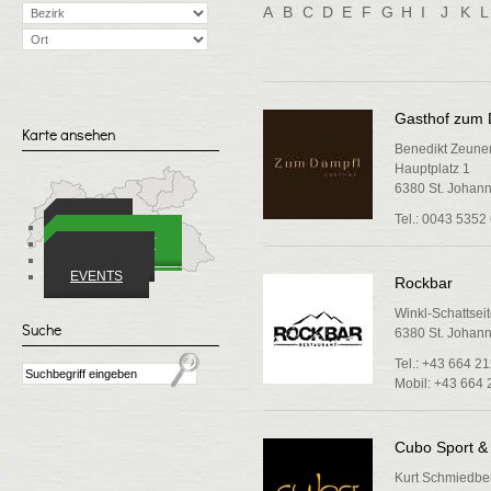
A
B
C
D
E
F
G
H
I
J
K
L
Gasthof zum 
Karte ansehen
Benedikt Zeune
Hauptplatz 1
6380 St. Johann 
Tel.: 0043 5352
ORTE
WIRTSCHAFT
VEREINE
EVENTS
Rockbar
Winkl-Schattsei
Suche
6380 St. Johann 
Tel.: +43 664 2
Mobil: +43 664 
Cubo Sport & 
Kurt Schmiedbe