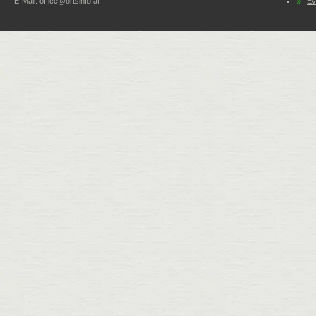
E-Mail:
office@ortsinfo.at
Ev