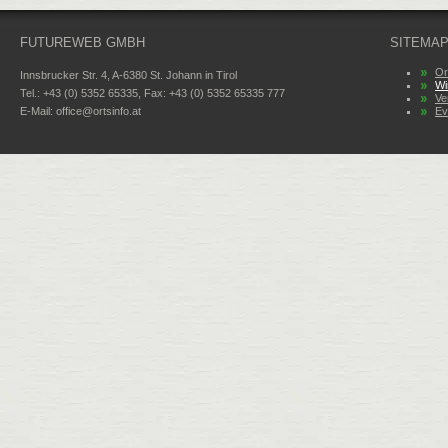
FUTUREWEB GMBH
SITEMA
Or
Innsbrucker Str. 4, A-6380 St. Johann in Tirol
Wi
Tel.: +43 (0) 5352 65335, Fax: +43 (0) 5352 65335 777
Ve
E-Mail:
office@ortsinfo.at
Ev