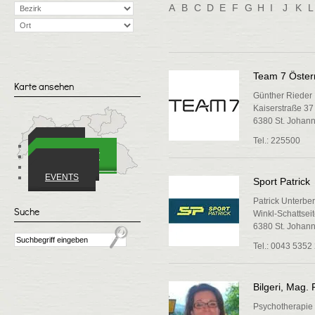
A
B
C
D
E
F
G
H
I
J
K
L
Team 7 Öste
Karte ansehen
Günther Rieder
Kaiserstraße 37
6380 St. Johann 
Tel.: 225500
ORTE
WIRTSCHAFT
VEREINE
EVENTS
Sport Patrick
Patrick Unterbe
Suche
Winkl-Schattsei
6380 St. Johann 
Tel.: 0043 5352
Bilgeri, Mag. 
Psychotherapie