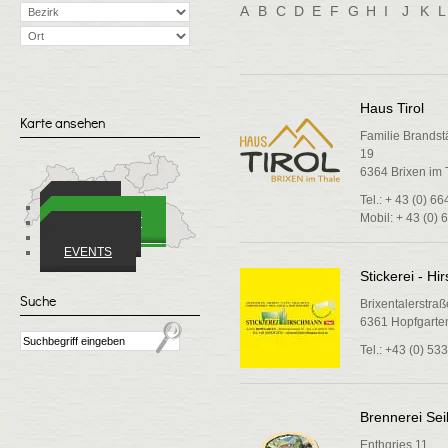
A
B
C
D
E
F
G
H
I
J
K
L
Haus Tirol
Karte ansehen
Familie Brands
19
6364 Brixen im 
Tel.: + 43 (0) 
ORTE
Mobil: + 43 (0)
WIRTSCHAFT
VEREINE
EVENTS
Stickerei - Hi
Suche
Brixentalerstraß
6361 Hopfgarten
Tel.: +43 (0) 53
Brennerei Sei
Enthgries 11