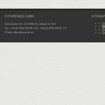
FUTUREWEB GMBH
SITEMA
Or
Innsbrucker Str. 4, A-6380 St. Johann in Tirol
Wi
Tel.: +43 (0) 5352 65335, Fax: +43 (0) 5352 65335 777
Ve
E-Mail:
office@ortsinfo.at
Ev