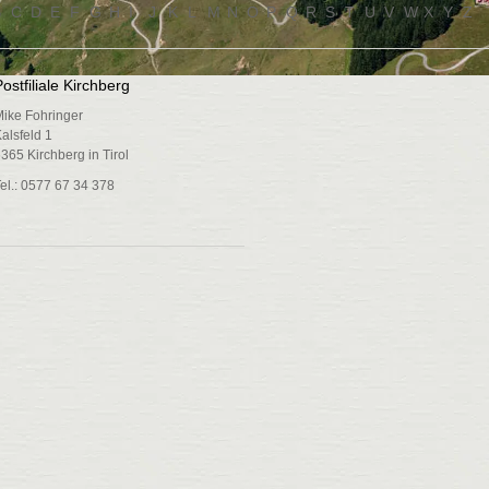
B
C
D
E
F
G
H
I
J
K
L
M
N
O
P
Q
R
S
T
U
V
W
X
Y
Z
ostfiliale Kirchberg
ike Fohringer
alsfeld 1
365 Kirchberg in Tirol
el.: 0577 67 34 378