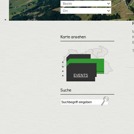
A
P
M
Karte ansehen
K
6
T
ORTE
WIRTSCHAFT
VEREINE
EVENTS
Suche