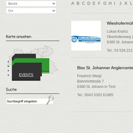
A
B
C
D
E
F
G
H
I
J
K
L
Wieshofermü
Lukas Krainz
Karte ansehen
Oberhofenweg 
6380 St. Johann 
Tel.: 53 526 22
ORTE
WIRTSCHAFT
Biss St. Johanner Anglercent
VEREINE
EVENTS
Friedrich Weigl
Bahnhofstraße 7
6380 St. Johann in Tirol
Suche
Tel.: 0043 5352 61885