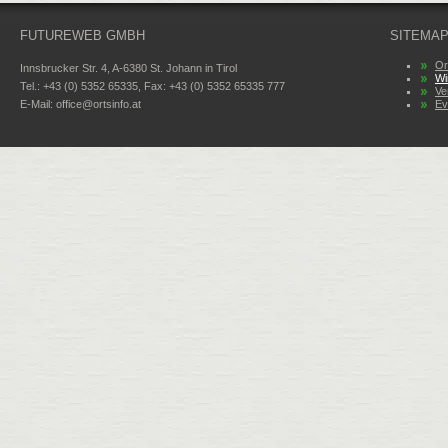
FUTUREWEB GMBH
SITEMA
Or
Innsbrucker Str. 4, A-6380 St. Johann in Tirol
Wi
Tel.: +43 (0) 5352 65335, Fax: +43 (0) 5352 65335 777
Ve
E-Mail:
office@ortsinfo.at
Ev